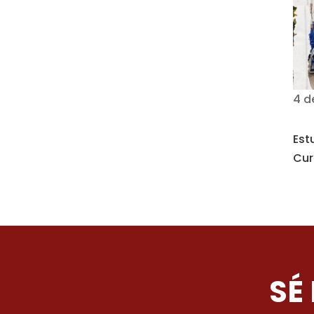
4 d
Est
Cur
SÉ